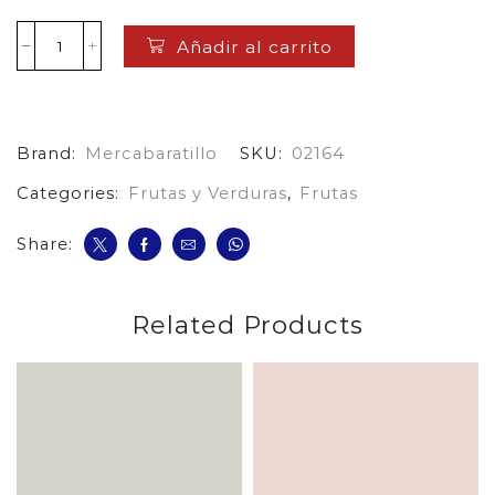
Añadir al carrito
Manzana
Roja
A
Granel
cantidad
Brand:
Mercabaratillo
SKU:
02164
Categories:
Frutas y Verduras
,
Frutas
Share:
Related Products