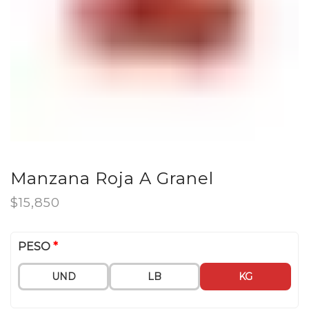
Manzana Roja A Granel
$
15,850
PESO
*
UND
LB
KG