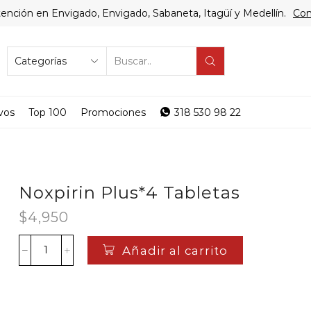
ención en Envigado, Envigado, Sabaneta, Itagüí y Medellín.
Com
SEARCH
INPUT
vos
Top 100
Promociones
318 530 98 22
Noxpirin Plus*4 Tabletas
$
4,950
Añadir al carrito
Noxpirin
Plus*4
Tabletas
cantidad