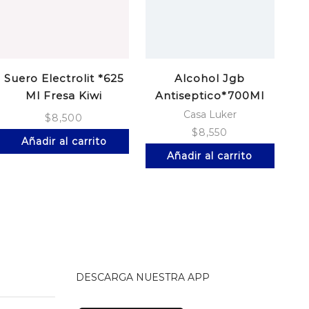
Suero Electrolit *625
Alcohol Jgb
A
Ml Fresa Kiwi
Antiseptico*700Ml
Casa Luker
$
8,500
$
8,550
Añadir al carrito
Añadir al carrito
DESCARGA NUESTRA APP