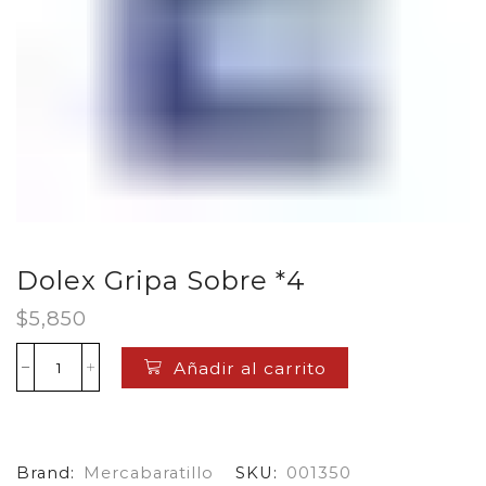
Dolex Gripa Sobre *4
$
5,850
Añadir al carrito
Dolex
Gripa
Sobre
*4
cantidad
Brand:
Mercabaratillo
SKU:
001350