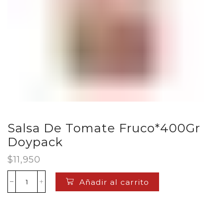
Salsa De Tomate Fruco*400Gr
Doypack
$
11,950
Añadir al carrito
Salsa
De
Tomate
Fruco*400Gr
Doypack