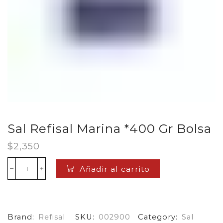
Sal Refisal Marina *400 Gr Bolsa
$
2,350
Añadir al carrito
Sal
Refisal
Marina
*400
Gr
Brand:
Refisal
SKU:
002900
Category:
Sal
Bolsa