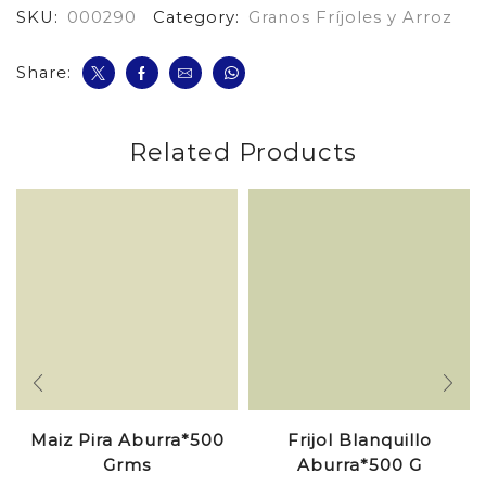
SKU:
000290
Category:
Granos Fríjoles y Arroz
G
cantidad
Share:
Related Products
Maiz Pira Aburra*500
Frijol Blanquillo
Grms
Aburra*500 G