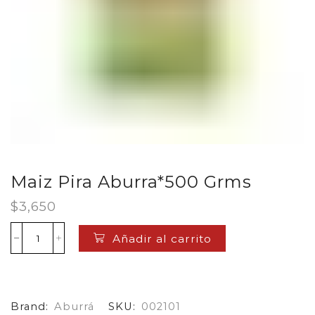
Maiz Pira Aburra*500 Grms
$
3,650
Añadir al carrito
Maiz
Pira
Aburra*500
Grms
cantidad
Brand:
Aburrá
SKU:
002101