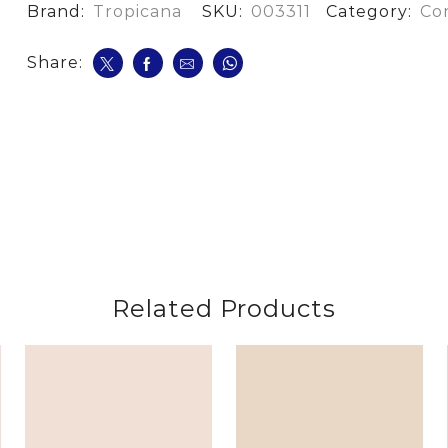
Caja*16
Brand:
Tropicana
SKU:
003311
Category:
Co
Gr
cantidad
Share:
Related Products