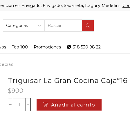
ención en Envigado, Envigado, Sabaneta, Itagüí y Medellín.
Com
SEARCH
INPUT
vos
Top 100
Promociones
318 530 98 22
pecias
Triguisar La Gran Cocina Caja*16
$
900
Añadir al carrito
Triguisar
La
Gran
Cocina