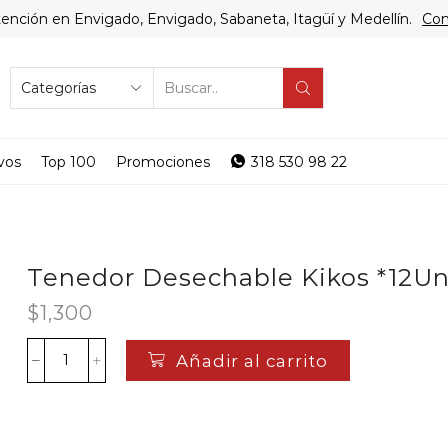
ención en Envigado, Envigado, Sabaneta, Itagüí y Medellín.
Com
SEARCH
INPUT
vos
Top 100
Promociones
318 530 98 22
Tenedor Desechable Kikos *12U
$
1,300
Añadir al carrito
Tenedor
Desechable
Kikos
*12Un