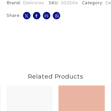
Mts
Brand:
Dislicores
SKU:
002504
Category:
De
cantidad
Share:
Related Products