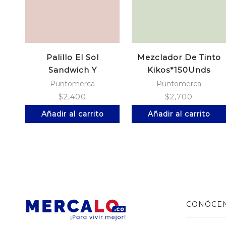
Palillo El Sol
Mezclador De Tinto
Sandwich Y
Kikos*150Unds
Hamburguesa
Madera
Puntomerca
Puntomerca
$
2,400
$
2,700
Añadir al carrito
Añadir al carrito
CONÓCE