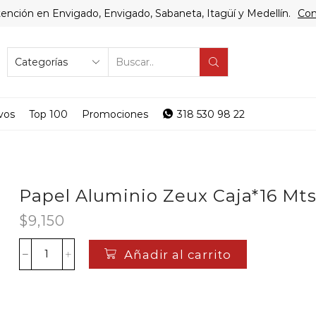
ención en Envigado, Envigado, Sabaneta, Itagüí y Medellín.
Com
SEARCH
INPUT
vos
Top 100
Promociones
318 530 98 22
Papel Aluminio Zeux Caja*16 Mt
$
9,150
Añadir al carrito
Papel
Aluminio
Zeux
Caja*16