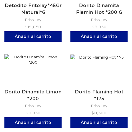
Detodito Fritolay*45Gr
Dorito Dinamita
Natural*6
Flamin Hot *200 G
Frito Lay
Frito Lay
$
19,850
$
8,950
Añadir al carrito
Añadir al carrito
Dorito Dinamita Limon
Dorito Flaming Hot
*200
*175
Frito Lay
Frito Lay
$
8,950
$
8,500
Añadir al carrito
Añadir al carrito