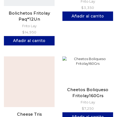
Frito Lay
$
3,350
Bolichetos Fritolay
Añadir al carrito
Paq*12Un
Frito Lay
$
14,950
Añadir al carrito
Cheetos Boliqueso
Fritolay160Grs
Frito Lay
$
7,250
Cheese Tris