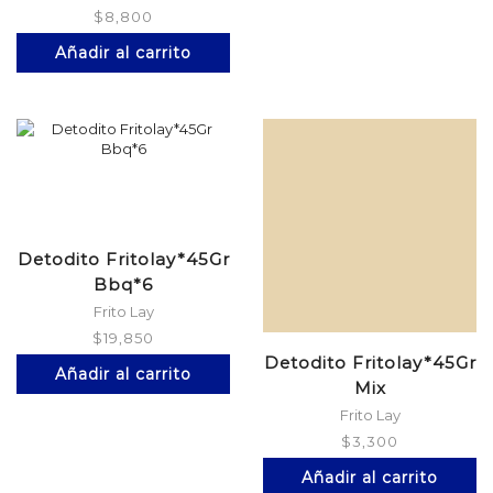
$
8,800
Añadir al carrito
Detodito Fritolay*45Gr
Bbq*6
Frito Lay
$
19,850
Detodito Fritolay*45Gr
Añadir al carrito
Mix
Frito Lay
$
3,300
Añadir al carrito