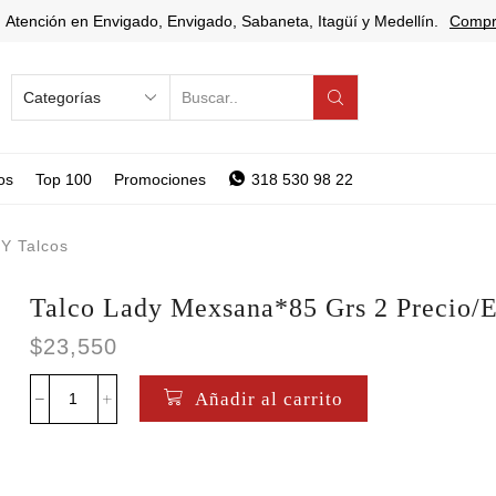
Atención en Envigado, Envigado, Sabaneta, Itagüí y Medellín.
Compr
SEARCH
INPUT
os
Top 100
Promociones
318 530 98 22
Y Talcos
Talco Lady Mexsana*85 Grs 2 Precio/
$
23,550
Añadir al carrito
Talco
Lady
Mexsana*85
Grs