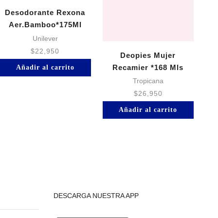
Desodorante Rexona
D
Aer.Bamboo*175Ml
Unilever
$
22,950
Deopies Mujer
Recamier *168 Mls
Añadir al carrito
Tropicana
$
26,950
Añadir al carrito
DESCARGA NUESTRA APP