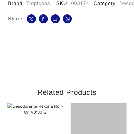
2
Brand:
Tropicana
SKU:
003174
Category:
Desod
Precio/Esp
cantidad
Share:
Related Products