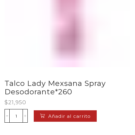
Talco Lady Mexsana Spray
Desodorante*260
$
21,950
Añadir al carrito
Talco
Lady
Mexsana
Spray