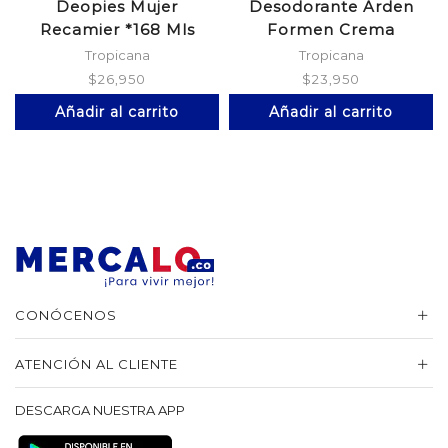
Deopies Mujer
Desodorante Arden
Recamier *168 Mls
Formen Crema
*135$/Esp
Tropicana
Tropicana
$
26,950
$
23,950
Añadir al carrito
Añadir al carrito
CONÓCENOS
ATENCIÓN AL CLIENTE
DESCARGA NUESTRA APP