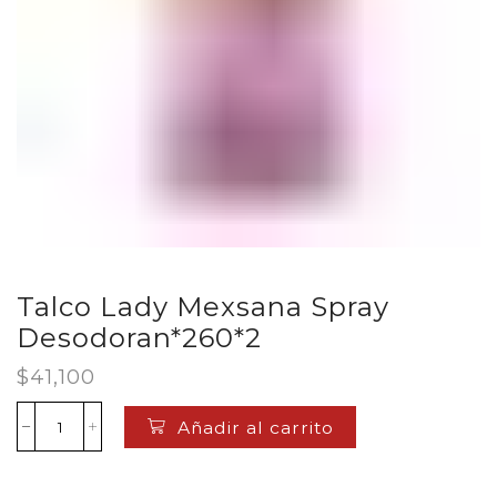
Talco Lady Mexsana Spray
Desodoran*260*2
$
41,100
Añadir al carrito
Talco
Lady
Mexsana
Spray