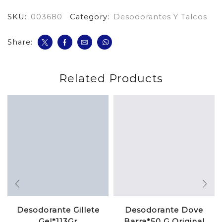
*150
SKU:
003680
Category:
Desodorantes Y Talcos
Ml
cantidad
Share:
Related Products
Desodorante Gillete
Desodorante Dove
Gel*113Gr
Barra*50 G Original