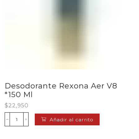
Desodorante Rexona Aer V8
*150 Ml
$
22,950
Añadir al carrito
Desodorante
Rexona
Aer
V8