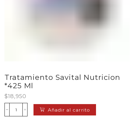
Tratamiento Savital Nutricion
*425 Ml
$
18,950
Añadir al carrito
Tratamiento
Savital
Nutricion
*425
Ml