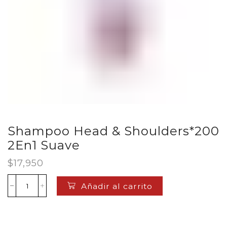
Shampoo Head & Shoulders*200
2En1 Suave
$
17,950
Añadir al carrito
Shampoo
Head
&
Shoulders*200
2En1