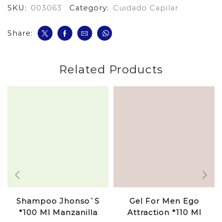
SKU:
003063
Category:
Cuidado Capilar
Suave
cantidad
Share:
Related Products
Shampoo Jhonso`S
Gel For Men Ego
*100 Ml Manzanilla
Attraction *110 Ml