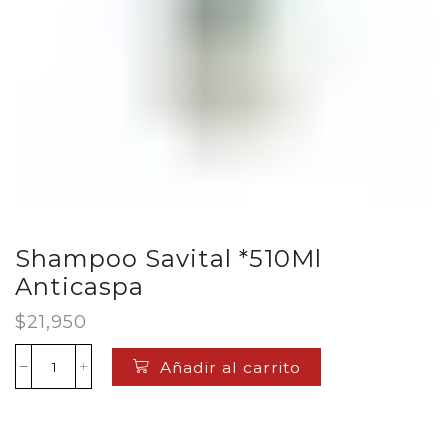
Shampoo Savital *510Ml
Anticaspa
$
21,950
Añadir al carrito
Shampoo
Savital
*510Ml
Anticaspa
cantidad