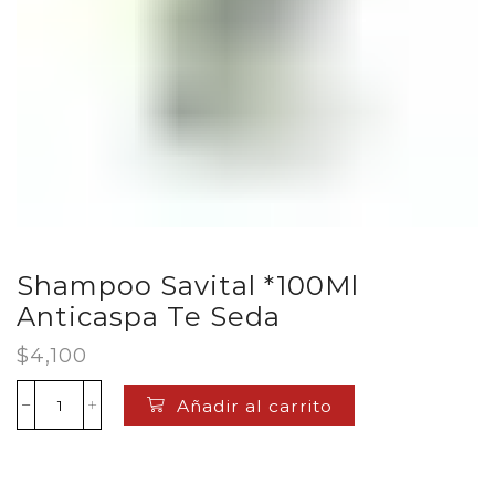
Shampoo Savital *100Ml
Anticaspa Te Seda
$
4,100
Añadir al carrito
Shampoo
Savital
*100Ml
Anticaspa
Te