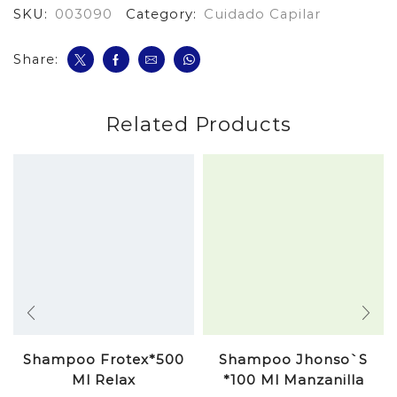
SKU:
003090
Category:
Cuidado Capilar
Seda
cantidad
Share:
Related Products
Shampoo Frotex*500
Shampoo Jhonso`S
Ml Relax
*100 Ml Manzanilla