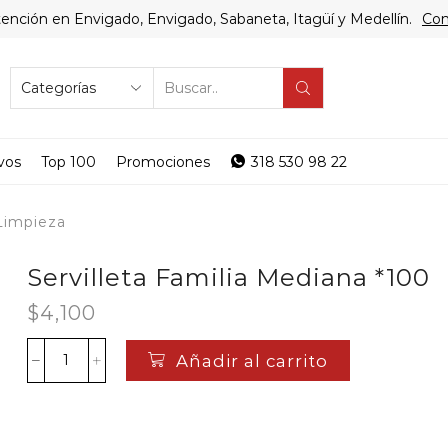
ención en Envigado, Envigado, Sabaneta, Itagüí y Medellín.
Com
SEARCH
INPUT
vos
Top 100
Promociones
318 530 98 22
Limpieza
Servilleta Familia Mediana *100
$
4,100
Añadir al carrito
Servilleta
Familia
Mediana
*100