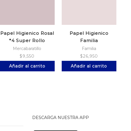
Papel Higienico Rosal
Papel Higienico
*4 Super Rollo
Familia
S
Mega*12Rollos
Mercabaratillo
Familia
$
9,550
$
26,950
Añadir al carrito
Añadir al carrito
DESCARGA NUESTRA APP