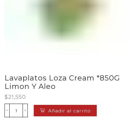
Lavaplatos Loza Cream *850G
Limon Y Aleo
$
21,550
Añadir al carrito
Lavaplatos
Loza
Cream
*850G
Limon