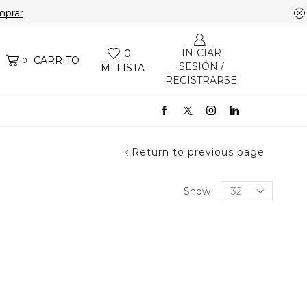
prar
INICIAR
0
CARRITO
0
SESIÓN /
MI LISTA
REGISTRARSE
Return to previous page
Products
Show
per
page