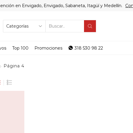
ención en Envigado, Envigado, Sabaneta, Itagüí y Medellín.
Com
SEARCH
INPUT
vos
Top 100
Promociones
318 530 98 22
Página 4