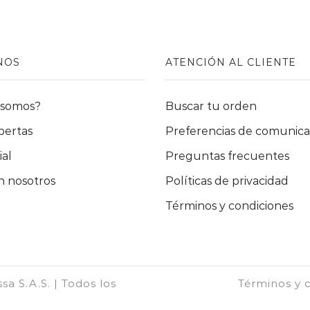
de
producto
NOS
ATENCIÓN AL CLIENTE
 somos?
Buscar tu orden
pertas
Preferencias de comunica
ial
Preguntas frecuentes
 nosotros
Políticas de privacidad
Términos y condiciones
a S.A.S. | Todos los
Términos y c