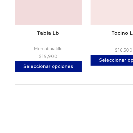
Tabla Lb
Tocino 
Mercabaratillo
$
16,500
$
19,900
Seleccionar o
Este
Seleccionar opciones
producto
tiene
múltiples
variantes.
Las
opciones
se
pueden
elegir
en
la