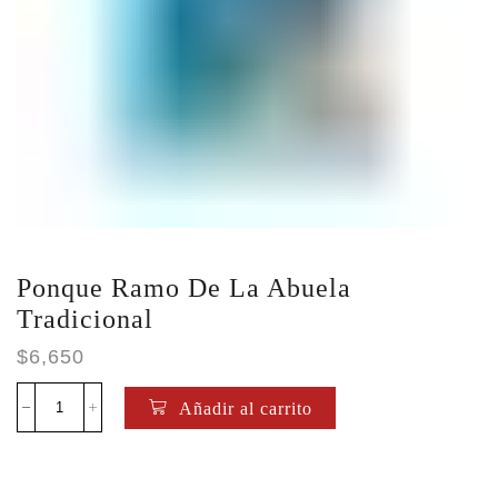
Ponque Ramo De La Abuela
Tradicional
$
6,650
Añadir al carrito
Ponque
Ramo
De
La
Abuela