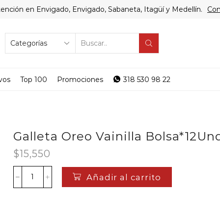
ención en Envigado, Envigado, Sabaneta, Itagüí y Medellín.
Com
SEARCH
INPUT
vos
Top 100
Promociones
318 530 98 22
Galleta Oreo Vainilla Bolsa*12Un
$
15,550
Añadir al carrito
Galleta
Oreo
Vainilla
Bolsa*12Unds