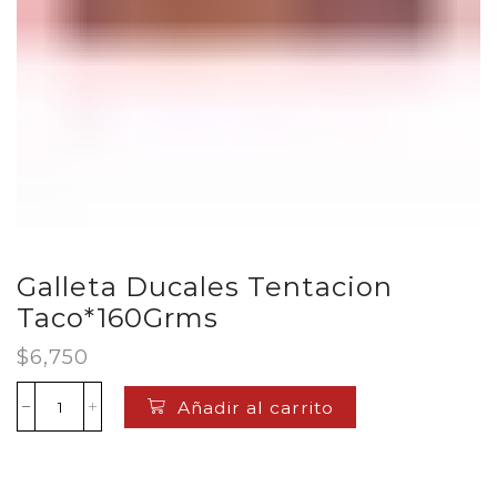
Galleta Ducales Tentacion
Taco*160Grms
$
6,750
Añadir al carrito
Galleta
Ducales
Tentacion
Taco*160Grms
cantidad