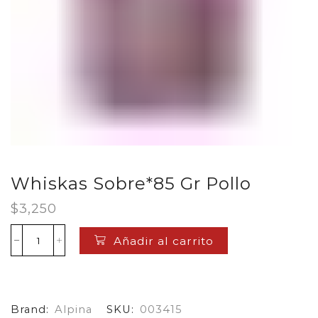
Whiskas Sobre*85 Gr Pollo
$
3,250
Añadir al carrito
Whiskas
Sobre*85
Gr
Pollo
cantidad
Brand:
Alpina
SKU:
003415