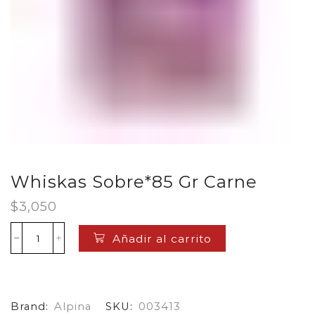
Whiskas Sobre*85 Gr Carne
$
3,050
Añadir al carrito
Whiskas
Sobre*85
Gr
Carne
cantidad
Brand:
Alpina
SKU:
003413