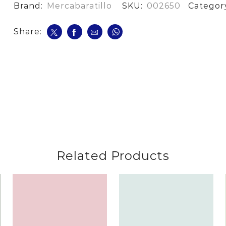
De
Brand:
Mercabaratillo
SKU:
002650
Categor
Pollo
cantidad
Share:
Related Products