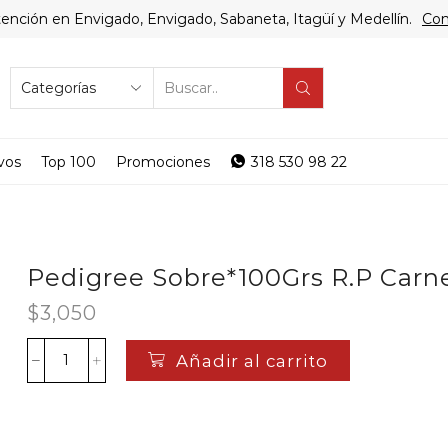
ención en Envigado, Envigado, Sabaneta, Itagüí y Medellín.
Com
SEARCH
INPUT
vos
Top 100
Promociones
318 530 98 22
Pedigree Sobre*100Grs R.P Carn
$
3,050
Añadir al carrito
Pedigree
Sobre*100Grs
R.P
Carne