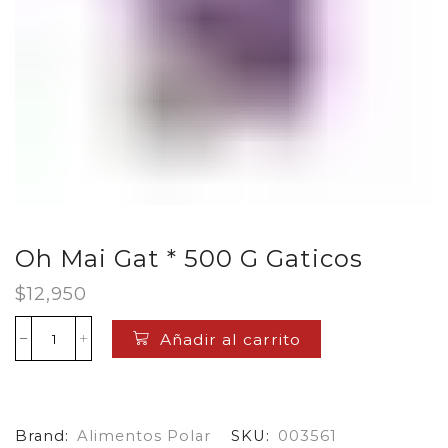
Oh Mai Gat * 500 G Gaticos
$
12,950
Añadir al carrito
Oh
Mai
Gat
*
500
Brand:
Alimentos Polar
SKU:
003561
G