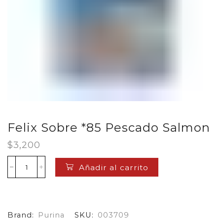
Felix Sobre *85 Pescado Salmon
$
3,200
Añadir al carrito
Felix
Sobre
*85
Pescado
Salmon
Brand:
Purina
SKU:
003709
cantidad