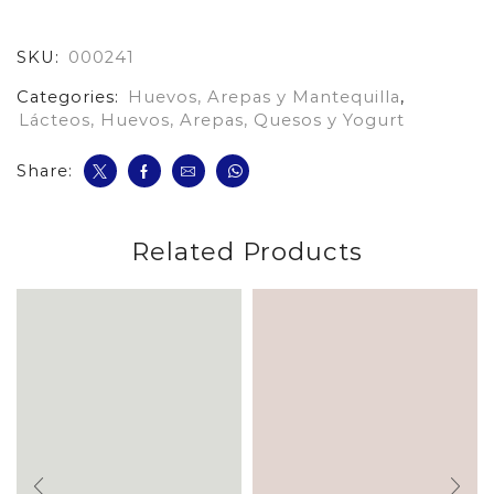
Rellena
De
SKU:
000241
Queso
cantidad
Categories:
Huevos, Arepas y Mantequilla
,
Lácteos, Huevos, Arepas, Quesos y Yogurt
Share:
Related Products