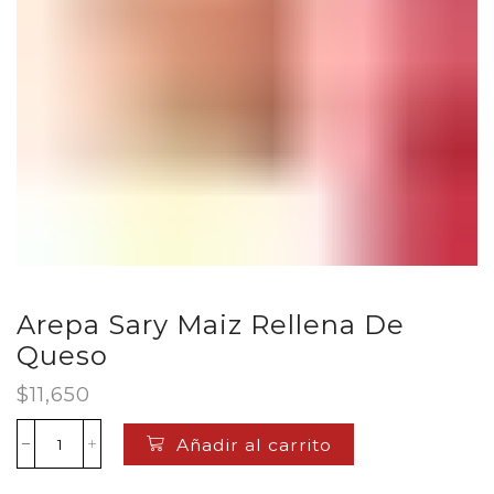
Arepa Sary Maiz Rellena De
Queso
$
11,650
Añadir al carrito
Arepa
Sary
Maiz