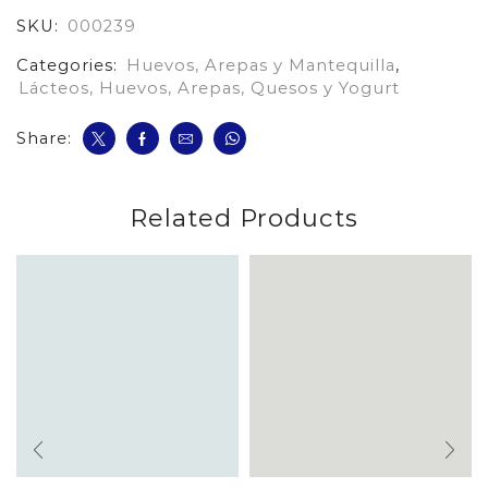
Unds
SKU:
000239
cantidad
Categories:
Huevos, Arepas y Mantequilla
,
Lácteos, Huevos, Arepas, Quesos y Yogurt
Share:
Related Products