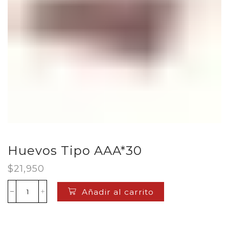
Huevos Tipo AAA*30
$
21,950
Añadir al carrito
Huevos
Tipo
AAA*30
cantidad