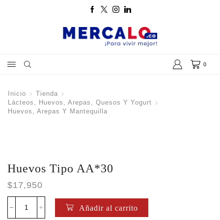
0
Inicio
Tienda
Lácteos, Huevos, Arepas, Quesos Y Yogurt
Huevos, Arepas Y Mantequilla
Huevos Tipo AA*30
$
17,950
Añadir al carrito
Huevos
Tipo