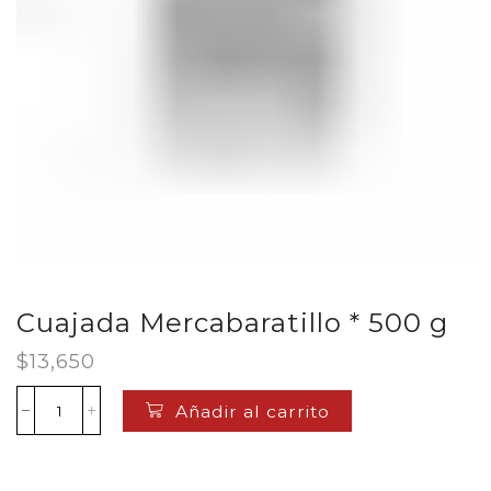
Cuajada Mercabaratillo * 500 g
$
13,650
Añadir al carrito
Cuajada
Mercabaratillo
*
500