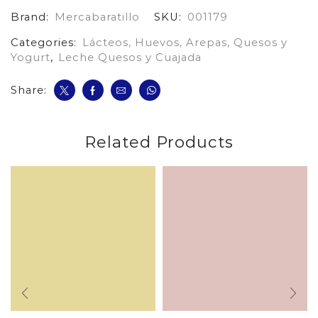
g
Brand:
Mercabaratillo
SKU:
001179
cantidad
Categories:
Lácteos, Huevos, Arepas, Quesos y
Yogurt
,
Leche Quesos y Cuajada
Share:
Related Products