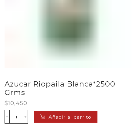
Azucar Riopaila Blanca*2500
Grms
$
10,450
Añadir al carrito
Azucar
Riopaila
Blanca*2500
Grms