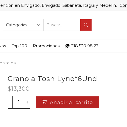
ención en Envigado, Envigado, Sabaneta, Itagüí y Medellín.
Com
SEARCH
INPUT
vos
Top 100
Promociones
318 530 98 22
ereales
Granola Tosh Lyne*6Und
$
13,300
Añadir al carrito
Granola
Tosh
Lyne*6Und
cantidad