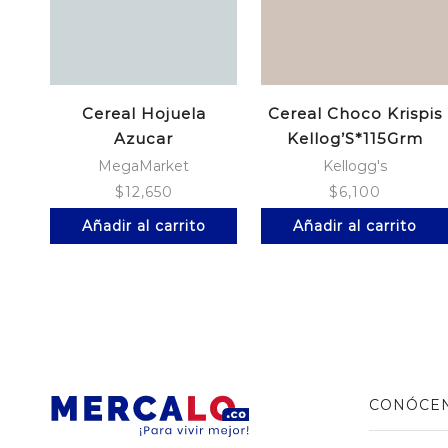
Cereal Hojuela
Cereal Choco Krispis
Azucar
Kellog’S*115Grm
Riova*500Grms
MegaMarket
Kellogg's
$
12,650
$
6,100
Añadir al carrito
Añadir al carrito
CONÓCE