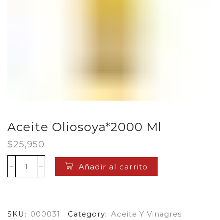
Aceite Oliosoya*2000 Ml
$
25,950
Añadir al carrito
Aceite
Oliosoya*2000
Ml
cantidad
SKU:
000031
Category:
Aceite Y Vinagres