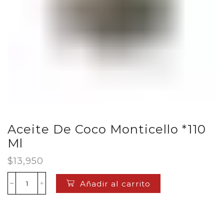
Aceite De Coco Monticello *110
Ml
$
13,950
Añadir al carrito
Aceite
De
Coco
Monticello
*110