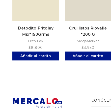
Detodito Fritolay
Crujilistos Riovalle
Mix*150Grms
*200 G
Frito Lay
MegaMarket
$
8,800
$
3,950
Añadir al carrito
Añadir al carrito
CONÓCE