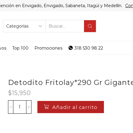
ención en Envigado, Envigado, Sabaneta, Itagüí y Medellín.
Com
SEARCH
INPUT
vos
Top 100
Promociones
318 530 98 22
Detodito Fritolay*290 Gr Gigant
$
15,950
Añadir al carrito
Detodito
Fritolay*290
Gr
Gigante