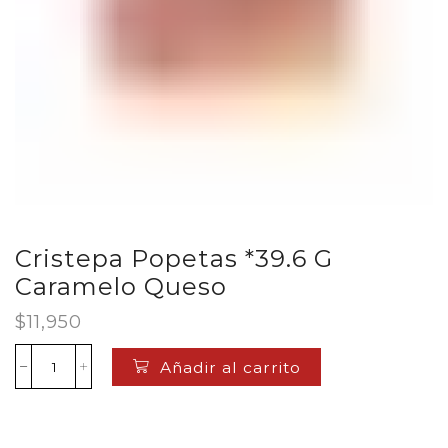
Cristepa Popetas *39.6 G
Caramelo Queso
$
11,950
Añadir al carrito
Cristepa
Popetas
*39.6
G
Caramelo