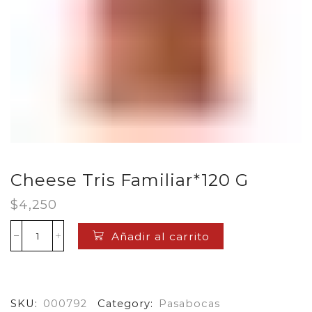
Cheese Tris Familiar*120 G
$
4,250
Añadir al carrito
Cheese
Tris
Familiar*120
G
cantidad
SKU:
000792
Category:
Pasabocas