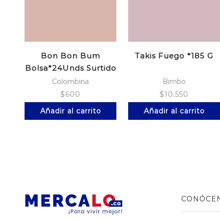
Bon Bon Bum
Takis Fuego *185 G
Bolsa*24Unds Surtido
Colombina
Bimbo
$
600
$
10,550
Añadir al carrito
Añadir al carrito
CONÓCE