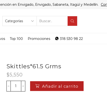
ención en Envigado, Envigado, Sabaneta, Itagüí y Medellín.
Com
SEARCH
INPUT
vos
Top 100
Promociones
318 530 98 22
Skittles*61.5 Grms
$
5,550
Añadir al carrito
Skittles*61.5
Grms
cantidad