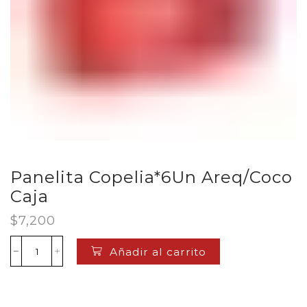
Panelita Copelia*6Un Areq/Coco
Caja
$
7,200
Añadir al carrito
Panelita
Copelia*6Un
Areq/Coco
Caja
cantidad