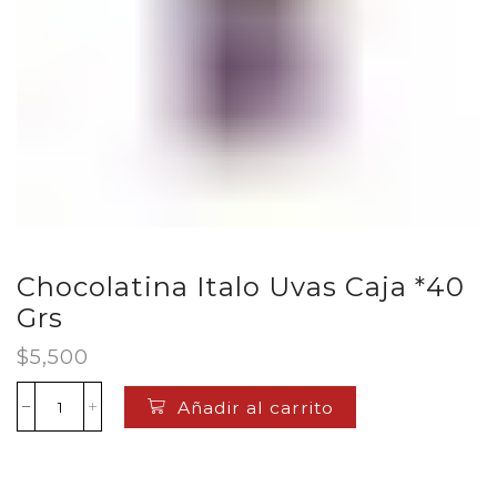
Chocolatina Italo Uvas Caja *40
Grs
$
5,500
Añadir al carrito
Chocolatina
Italo
Uvas
Caja
*40