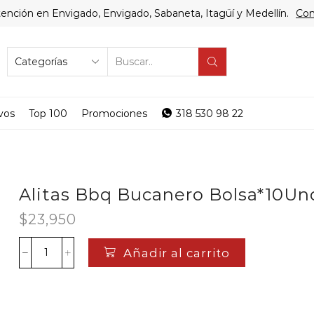
ención en Envigado, Envigado, Sabaneta, Itagüí y Medellín.
Com
SEARCH
INPUT
vos
Top 100
Promociones
318 530 98 22
Alitas Bbq Bucanero Bolsa*10Un
$
23,950
Añadir al carrito
Alitas
Bbq
Bucanero
Bolsa*10Unds