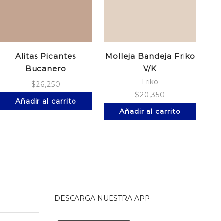
Alitas Picantes
Molleja Bandeja Friko
R
Bucanero
V/K
Bolsa*10Unds
Friko
$
26,250
$
20,350
Añadir al carrito
Añadir al carrito
DESCARGA NUESTRA APP