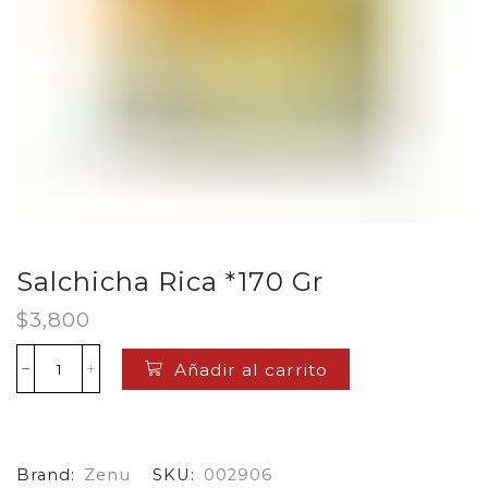
Salchicha Rica *170 Gr
$
3,800
Añadir al carrito
Salchicha
Rica
*170
Gr
cantidad
Brand:
Zenu
SKU:
002906