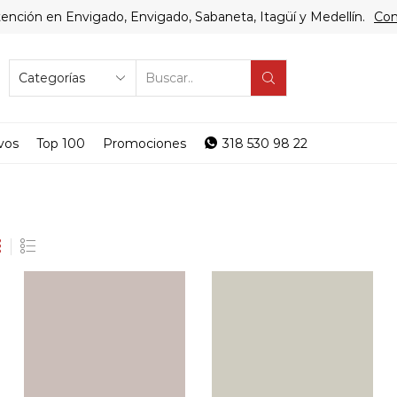
ención en Envigado, Envigado, Sabaneta, Itagüí y Medellín.
Com
SEARCH
INPUT
vos
Top 100
Promociones
318 530 98 22