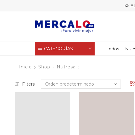
At
CATEGORÍAS
Todos
Nue
Inicio
Shop
Nutresa
Filters