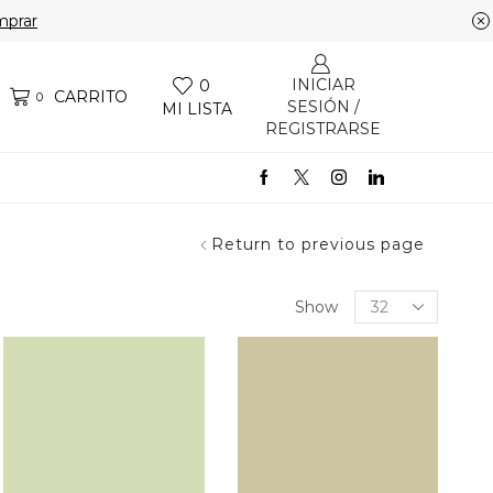
prar
INICIAR
0
CARRITO
0
SESIÓN /
MI LISTA
REGISTRARSE
Return to previous page
Products
Show
per
page