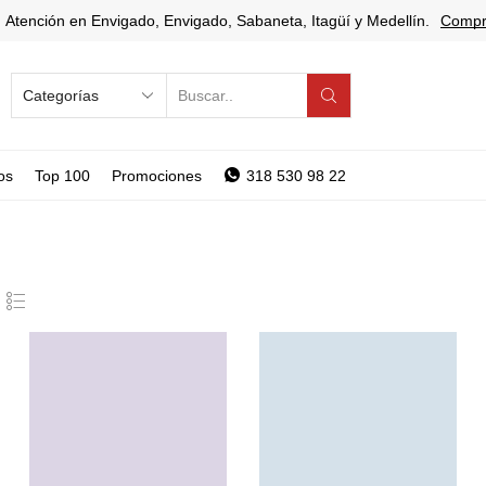
Atención en Envigado, Envigado, Sabaneta, Itagüí y Medellín.
Compr
SEARCH
INPUT
os
Top 100
Promociones
318 530 98 22