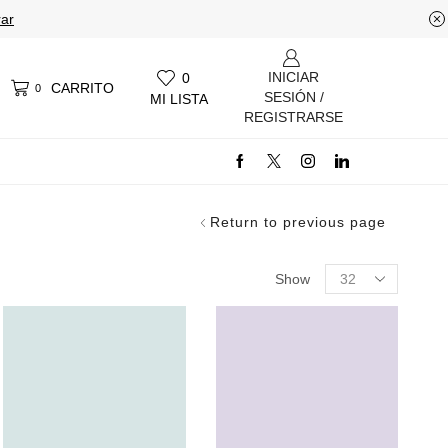
ar
INICIAR
0
CARRITO
0
SESIÓN /
MI LISTA
REGISTRARSE
Return to previous page
Products
Show
per
page