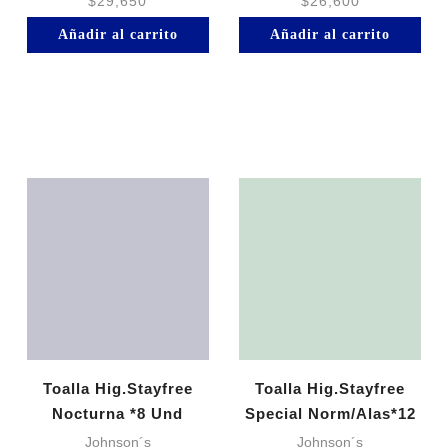
$
29,650
$
26,600
Añadir al carrito
Añadir al carrito
Toalla Hig.Stayfree
Toalla Hig.Stayfree
Nocturna *8 Und
Special Norm/Alas*12
Johnson´s
Johnson´s