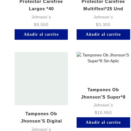
Protector Carefree
Protector Carefree
Largos *40
Multiflexi*25 Und
Johnson´s
Johnson´s
$
8,550
$
3,300
Añadir al carrito
Añadir al carrito
Tampones Ob
Jhonson’S Super*8
Sin Aplic
Johnson´s
$
10,950
Tampones Ob
Jhonson’S Digital
Añadir al carrito
Medio 8*10
Johnson´s