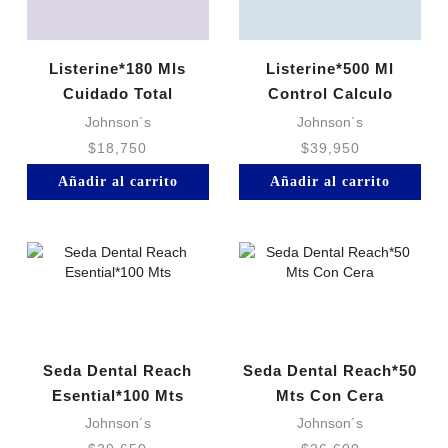
Listerine*180 Mls
Listerine*500 Ml
Cuidado Total
Control Calculo
Johnson´s
Johnson´s
$
18,750
$
39,950
Añadir al carrito
Añadir al carrito
Seda Dental Reach
Seda Dental Reach*50
Esential*100 Mts
Mts Con Cera
Johnson´s
Johnson´s