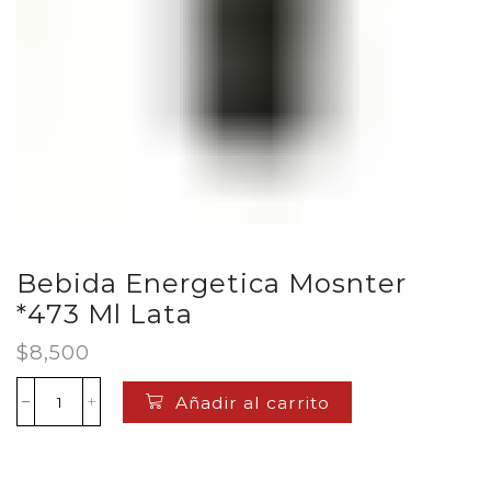
Bebida Energetica Mosnter
*473 Ml Lata
$
8,500
Añadir al carrito
Bebida
Energetica
Mosnter
*473
Ml